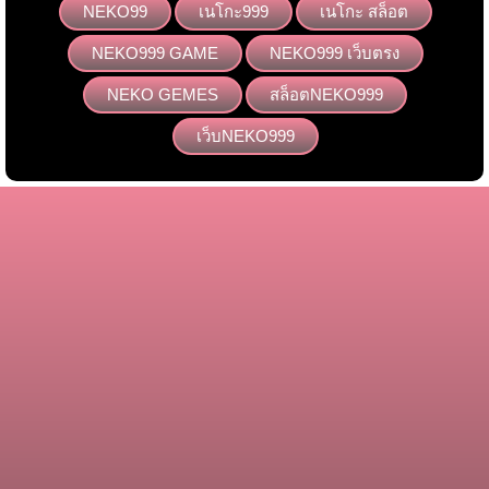
NEKO99
เนโกะ999
เนโกะ สล็อต
NEKO999 GAME
NEKO999 เว็บตรง
NEKO GEMES
สล็อตNEKO999
เว็บNEKO999