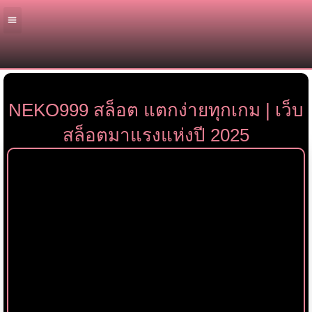
Skip
to
content
โปรโมชั่น
นโยบายความเป็นส่วนตัว
NEKO999 สล็อต แตกง่ายทุกเกม | เว็บ
สล็อตมาแรงแห่งปี 2025