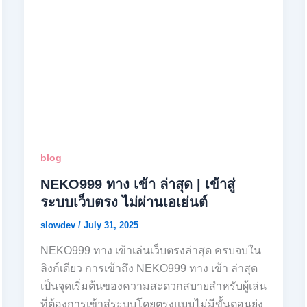
blog
NEKO999 ทาง เข้า ล่าสุด | เข้าสู่
ระบบเว็บตรง ไม่ผ่านเอเย่นต์
slowdev
/
July 31, 2025
NEKO999 ทาง เข้าเล่นเว็บตรงล่าสุด ครบจบใน
ลิงก์เดียว การเข้าถึง NEKO999 ทาง เข้า ล่าสุด
เป็นจุดเริ่มต้นของความสะดวกสบายสำหรับผู้เล่น
ที่ต้องการเข้าสู่ระบบโดยตรงแบบไม่มีขั้นตอนยุ่ง