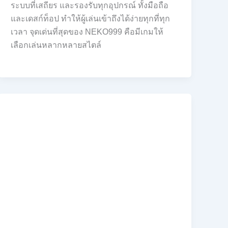
ระบบที่เสถียร และรองรับทุกอุปกรณ์ ทั้งมือถือ
และเดสก์ท็อป ทำให้ผู้เล่นเข้าถึงได้ง่ายทุกที่ทุก
เวลา จุดเด่นที่สุดของ NEKO999 คือมีเกมให้
เลือกเล่นหลากหลายสไตล์