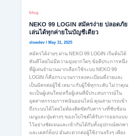
blog
NEKO 99 LOGIN สมัครง่าย ปลอดภัย
เล่นได้ทุกค่ายในบัญชีเดียว
slowdev
/
May 31, 2025
สมัครได้ง่ายๆ ผ่าน NEKO 99 LOGIN เริ่มต้นได้
ทันทีโดยไม่มีความยุ่งยากใดๆ ข้อดีประการหนึ่ง
ที่ผู้เล่นจำนวนมากเลือกใช้ระบบ NEKO 99
LOGIN ก็คือกระบวนการลงทะเบียนที่ง่ายและ
เป็นมิตรต่อผู้ใช้ เหมาะกับผู้ใช้ทุกระดับ ไม่ว่าคุณ
จะเป็นผู้เล่นใหม่หรือผู้เล่นที่มีประสบการณ์ใน
อุตสาหกรรมการพนันออนไลน์ คุณสามารถเข้า
ถึงระบบได้โดยไม่ต้องติดขัดกับตารางที่ซับซ้อน
เมนูและปุ่มต่างๆ ของเว็บไซต์ได้รับการออกแบบ
ไว้อย่างชัดเจนและเข้ากันได้กับทั้งอุปกรณ์พกพา
และเดสก์ท็อป มันสะดวกต่อผู้ใช้งานจริงๆ เพียง