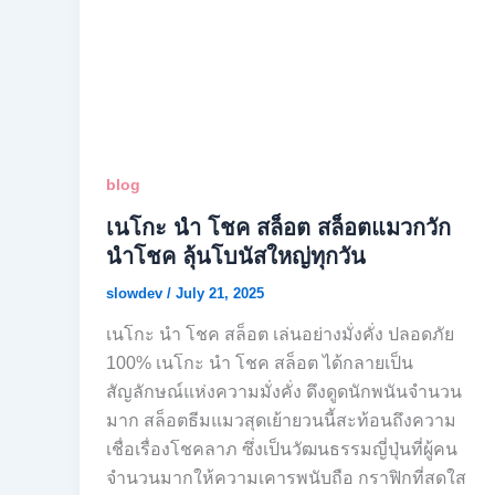
blog
เนโกะ นํา โชค สล็อต สล็อตแมวกวัก
นำโชค ลุ้นโบนัสใหญ่ทุกวัน
slowdev
/
July 21, 2025
เนโกะ นํา โชค สล็อต เล่นอย่างมั่งคั่ง ปลอดภัย
100% เนโกะ นํา โชค สล็อต ได้กลายเป็น
สัญลักษณ์แห่งความมั่งคั่ง ดึงดูดนักพนันจำนวน
มาก สล็อตธีมแมวสุดเย้ายวนนี้สะท้อนถึงความ
เชื่อเรื่องโชคลาภ ซึ่งเป็นวัฒนธรรมญี่ปุ่นที่ผู้คน
จำนวนมากให้ความเคารพนับถือ กราฟิกที่สดใส