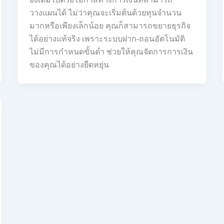
วางแผนได้ ไม่ว่าคุณจะเริ่มต้นด้วยทุนจำนวน
มากหรือเพียงเล็กน้อย คุณก็สามารถขยายธุรกิจ
ได้อย่างแท้จริง เพราะระบบฝาก-ถอนอัตโนมัติ
ไม่มีการกำหนดขั้นต่ำ ช่วยให้คุณจัดการการเงิน
ของคุณได้อย่างยืดหยุ่น