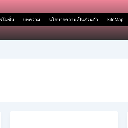
รโมชั่น
บทความ
นโยบายความเป็นส่วนตัว
SiteMap