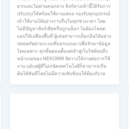
ยากและไม่ผ่านคนกลาง ลิงก์ทางเข้านี้ได้รับการ
ปรับปรุงให้พร้อมใช้งานเสมอ รองรับทุกอุปกรณ์
เข้าใช้งานได้อย่างราบรื่นในทุกช่วงเวลา โดย
ไม่มีปัญหาลิงก์เสียหรือถูกบล็อก ไม่ต้องโหลด
แอปให้เปลืองพื้นที่ ผู้เล่นสามารถล็อกอินได้อย่าง
ปลอดภัยผ่านระบบที่ออกแบบมาเพื่อรักษาข้อมูล
โดยเฉพาะ ทุกขั้นตอนตั้งแต่เข้าสู่เว็บไซต์จนถึง
หน้าเกมของ NEKO999 จัดวางให้ง่ายต่อการใช้
งาน แม้แต่ผู้ที่ไม่ถนัดเทคโนโลยีก็สามารถเริ่ม
ต้นได้ทันทีโดยไม่มีความซับซ้อนให้ต้องกังวล