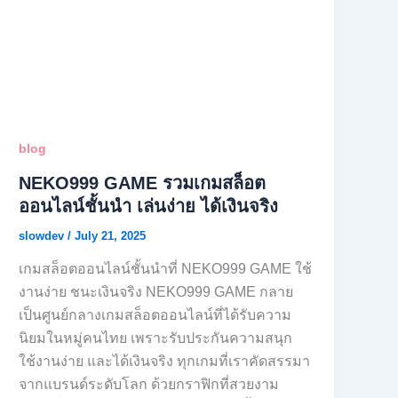
blog
NEKO999 GAME รวมเกมสล็อต
ออนไลน์ชั้นนำ เล่นง่าย ได้เงินจริง
slowdev
/
July 21, 2025
เกมสล็อตออนไลน์ชั้นนำที่ NEKO999 GAME ใช้
งานง่าย ชนะเงินจริง NEKO999 GAME กลาย
เป็นศูนย์กลางเกมสล็อตออนไลน์ที่ได้รับความ
นิยมในหมู่คนไทย เพราะรับประกันความสนุก
ใช้งานง่าย และได้เงินจริง ทุกเกมที่เราคัดสรรมา
จากแบรนด์ระดับโลก ด้วยกราฟิกที่สวยงาม