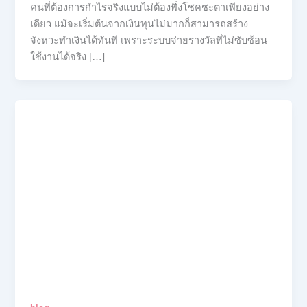
คนที่ต้องการกำไรจริงแบบไม่ต้องพึ่งโชคชะตาเพียงอย่าง
เดียว แม้จะเริ่มต้นจากเงินทุนไม่มากก็สามารถสร้าง
จังหวะทำเงินได้ทันที เพราะระบบจ่ายรางวัลที่ไม่ซับซ้อน
ใช้งานได้จริง […]