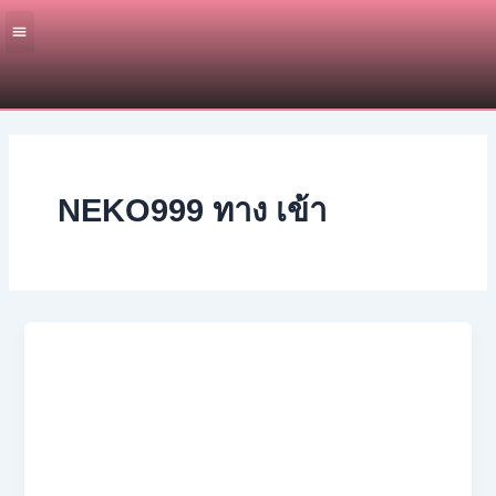
Skip
to
content
โปรโมชั่น
นโยบายความเป็นส่วนตัว
NEKO999 ทาง เข้า